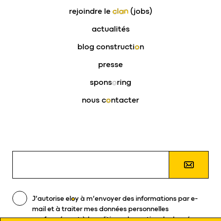
rejoindre le
clan
(jobs)
actualités
blog constructi
o
n
presse
spons
o
ring
nous c
o
ntacter
J’autorise
eloy
à m’envoyer des informations par e-
mail et à traiter mes données personnelles
conformément à la politique de gestion de données.