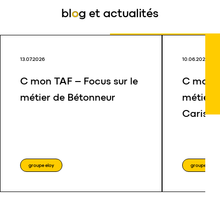
écocentre Bierset
béton
bl
o
g
et actualités
13.07.2026
10.06.2026
C mon TAF – Focus sur le
C mon T
métier de Bétonneur
métier 
Cariste
groupe eloy
groupe eloy