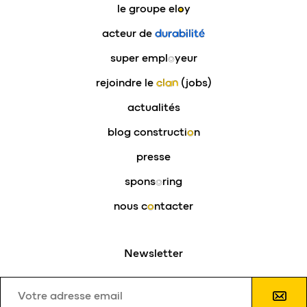
le groupe
eloy
acteur de
durabilité
super empl
o
yeur
rejoindre le
clan
(jobs)
actualités
blog constructi
o
n
presse
spons
o
ring
nous c
o
ntacter
Newsletter