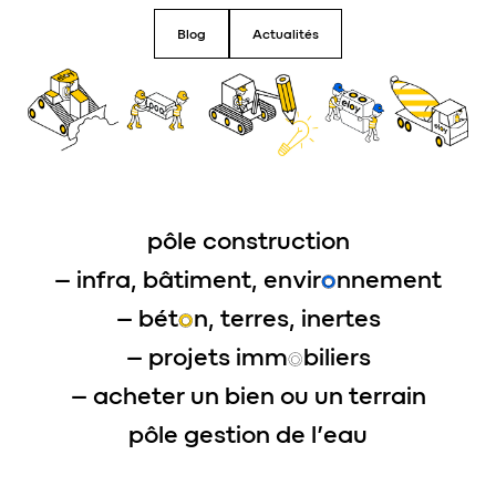
Blog
Actualités
pôle construction
– infra, bâtiment, envir
o
nnement
– bét
o
n, terres, inertes
– projets imm
o
biliers
– acheter un bien ou un terrain
pôle gestion de l’
eau