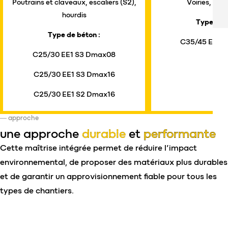
Poutrains et claveaux, escaliers (S2),
Voiries, gar
hourdis
Type de b
Type de béton :
C35/45 EE4 
C25/30 EE1 S3 Dmax08
C25/30 EE1 S3 Dmax16
C25/30 EE1 S2 Dmax16
approche
une approche
durable
et
performante
Cette maîtrise intégrée permet de réduire l’impact
environnemental, de proposer des matériaux plus durables
et de garantir un approvisionnement fiable pour tous les
types de chantiers.