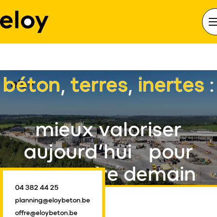
accueil
construction
béton
béton
,
terres
,
inertes
:
mieux valoriser
aujourd’hui pour
construire demain
04 382 44 25
planning@eloybeton.be
offre@eloybeton.be