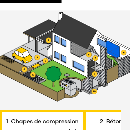
1
8
6
2
7
3
4
9
5
10
Chapes de compression
Bétons e