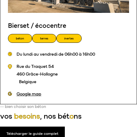
Bierset / écocentre
béton
terres
inertes
Du lundi au vendredi de 06h00 à 16h00
Rue du Traquet 54
460 Grâce-Hollogne
Belgique
Google map
bien choisir son béton
vos
besoins
, nos
bét
o
ns
Télécharger le guide complet