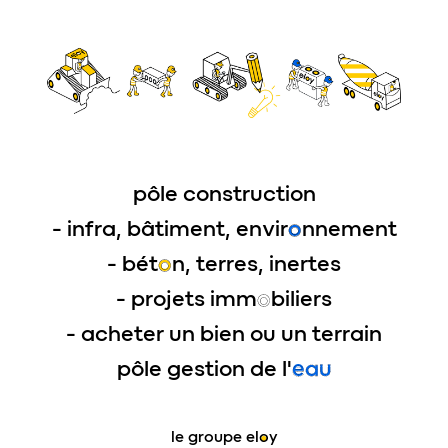
pôle construction
- infra, bâtiment, envir
o
nnement
- bét
o
n, terres, inertes
- projets imm
o
biliers
- acheter un bien ou un terrain
pôle gestion de l'
eau
le groupe
eloy