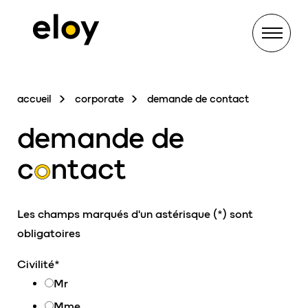
Menu
accueil
corporate
demande de contact
demande de
c
o
ntact
Les champs marqués d'un astérisque (*) sont
obligatoires
Civilité
*
Mr
Mme