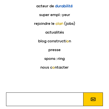
acteur de
durabilité
super empl
o
yeur
rejoindre le
clan
(jobs)
actualités
blog constructi
o
n
presse
spons
o
ring
nous c
o
ntacter