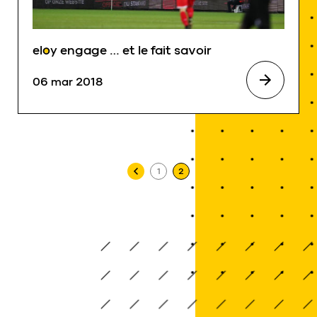
eloy
engage … et le fait savoir
06 mar 2018
Pagination des publications
1
2