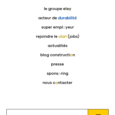
le groupe
eloy
acteur de
durabilité
super empl
o
yeur
rejoindre le
clan
(jobs)
actualités
blog constructi
o
n
presse
spons
o
ring
nous c
o
ntacter