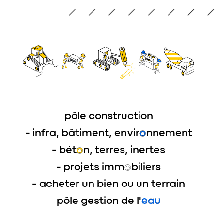
pôle construction
- infra, bâtiment, envir
o
nnement
- bét
o
n, terres, inertes
- projets imm
o
biliers
- acheter un bien ou un terrain
pôle gestion de l'
eau