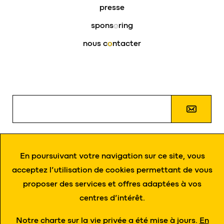
presse
spons
o
ring
nous c
o
ntacter
J’autorise
eloy
à m’envoyer des informations par e-
mail et à traiter mes données personnelles
En poursuivant votre navigation sur ce site, vous
conformément à la politique de gestion de données.
acceptez l’utilisation de cookies permettant de vous
proposer des services et offres adaptées à vos
centres d’intérêt.
Notre charte sur la vie privée a été mise à jours.
En