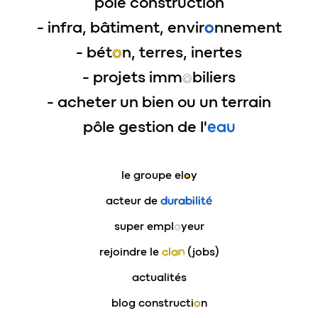
pôle construction
- infra, bâtiment, envir
o
nnement
- bét
o
n, terres, inertes
- projets imm
o
biliers
- acheter un bien ou un terrain
pôle gestion de l'
eau
le groupe
eloy
acteur de
durabilité
super empl
o
yeur
rejoindre le
clan
(jobs)
actualités
blog constructi
o
n