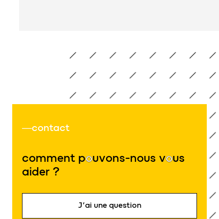
contact
comment p
o
uvons-nous v
o
us
aider ?
J’ai une question