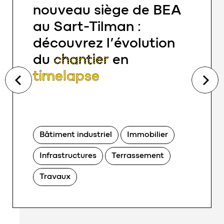
nouveau siège de BEA
au Sart-Tilman :
découvrez l’évolution
du
chantier
en
timelapse
Bâtiment industriel
Immobilier
Infrastructures
Terrassement
Travaux
line-yellow">bouwteam</span> ou comment <span class="el
nouveau siège de BEA au Sart-Tilman : découvrez