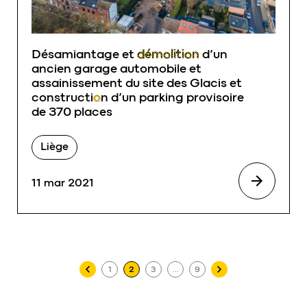
Désamiantage et
démolition
d’un
ancien garage automobile et
assainissement
du site des Glacis et
constructi
o
n d’un parking provisoire
de 370 places
Liège
11 mar 2021
Pagination des publications
1
2
3
…
9