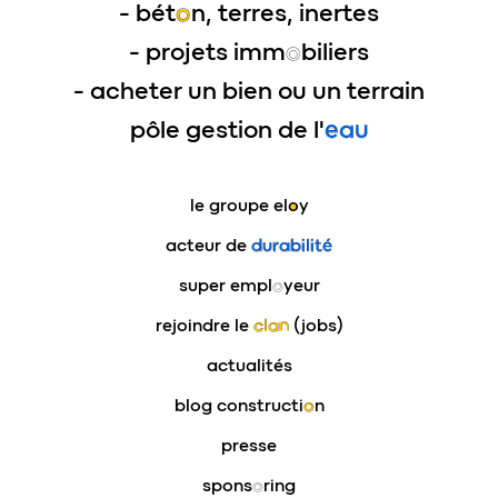
- bét
o
n, terres, inertes
- projets imm
o
biliers
- acheter un bien ou un terrain
pôle gestion de l'
eau
le groupe
eloy
acteur de
durabilité
super empl
o
yeur
rejoindre le
clan
(jobs)
actualités
blog constructi
o
n
presse
spons
o
ring