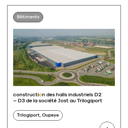
Bâtiments
constructi
o
n des halls industriels D2
– D3 de la société Jost au Trilogiport
Trilogiport, Oupeye