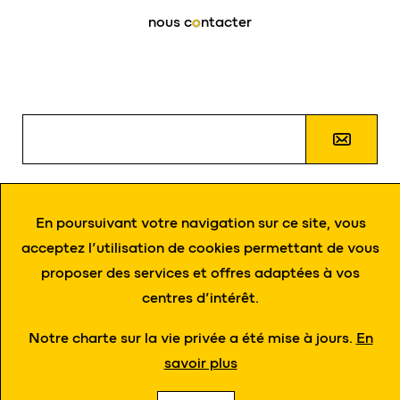
nous c
o
ntacter
J’autorise
eloy
à m’envoyer des informations par e-
mail et à traiter mes données personnelles
En poursuivant votre navigation sur ce site, vous
conformément à la politique de gestion de données.
acceptez l’utilisation de cookies permettant de vous
proposer des services et offres adaptées à vos
centres d’intérêt.
Notre charte sur la vie privée a été mise à jours.
En
Zoning de Damré, rue des Spinettes 13 - 4140 Sprimont
savoir plus
Tél. +32 4 382 34 44 - Fax. +32 4 382 33 03 -
info@eloy.be
© 2021 eloy Tous droits réservés