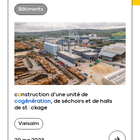
Bâtiments
c
o
nstruction d’une unité de
cogénération
, de séchoirs et de halls
de st
o
ckage
Vielsalm
20 avr 2023