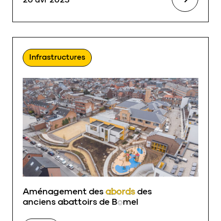
Infrastructures
Aménagement des
abords
des
anciens abattoirs de B
o
mel