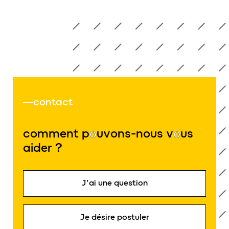
contact
comment p
o
uvons-nous v
o
us
aider ?
J’ai une question
Je désire postuler