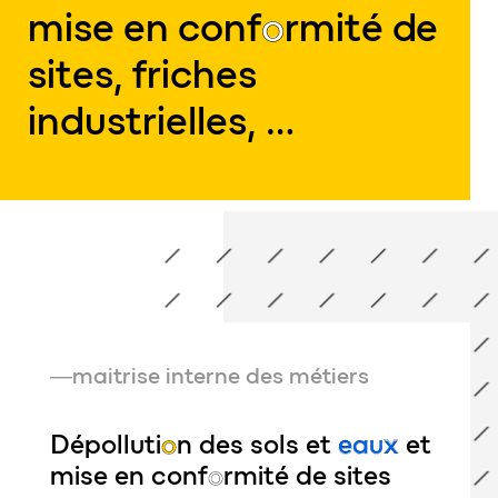
mise en conf
o
rmité de
sites, friches
industrielles, …
maitrise interne des métiers
Dépolluti
o
n des sols et
eaux
et
mise en conf
o
rmité de sites