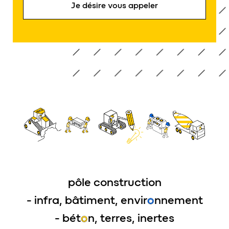
Je désire vous appeler
pôle construction
- infra, bâtiment, envir
o
nnement
- bét
o
n, terres, inertes