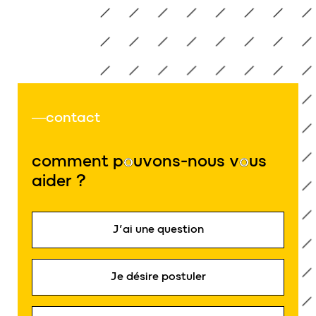
contact
comment p
o
uvons-nous v
o
us
aider ?
J’ai une question
Je désire postuler