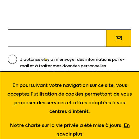
J’autorise
eloy
à m’envoyer des informations par e-
mail et à traiter mes données personnelles
conformément à la politique de gestion de données.
En poursuivant votre navigation sur ce site, vous
acceptez l’utilisation de cookies permettant de vous
proposer des services et offres adaptées à vos
centres d’intérêt.
Zoning de Damré, rue des Spinettes 13 - 4140 Sprimont
Tél. +32 4 382 34 44 - Fax. +32 4 382 33 03 -
info@eloy.be
Notre charte sur la vie privée a été mise à jours.
En
© 2021 eloy Tous droits réservés
savoir plus
conditions générales d'utilisation
protection des