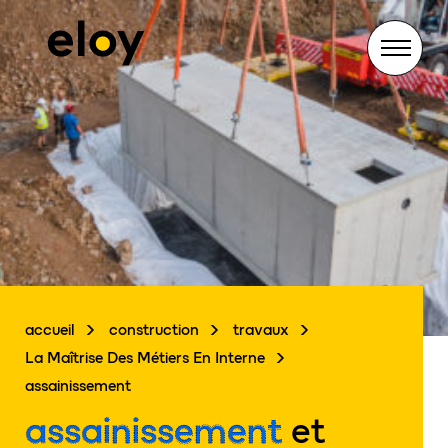
Menu
accueil
construction
travaux
La Maîtrise Des Métiers En Interne
assainissement
assainissement
et