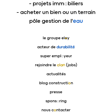
- projets imm
o
biliers
- acheter un bien ou un terrain
pôle gestion de l'
eau
le groupe
eloy
acteur de
durabilité
super empl
o
yeur
rejoindre le
clan
(jobs)
actualités
blog constructi
o
n
presse
spons
o
ring
nous c
o
ntacter