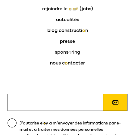
rejoindre le
clan
(jobs)
actualités
blog constructi
o
n
presse
spons
o
ring
nous c
o
ntacter
J’autorise
eloy
à m’envoyer des informations par e-
mail et à traiter mes données personnelles