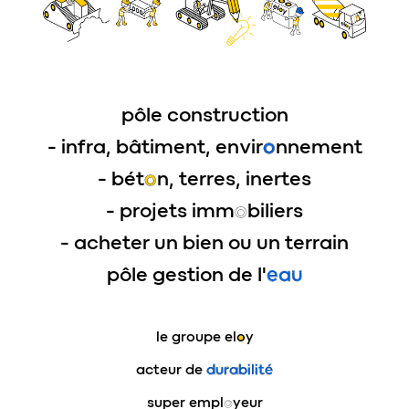
pôle construction
- infra, bâtiment, envir
o
nnement
- bét
o
n, terres, inertes
- projets imm
o
biliers
- acheter un bien ou un terrain
pôle gestion de l'
eau
le groupe
eloy
acteur de
durabilité
super empl
o
yeur