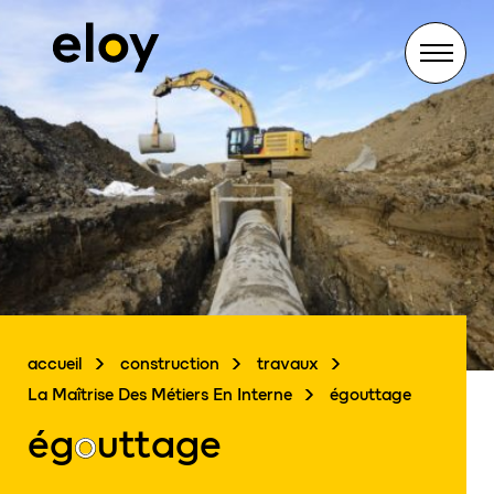
Menu
accueil
construction
travaux
La Maîtrise Des Métiers En Interne
égouttage
ég
o
uttage