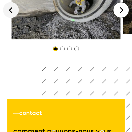
contact
comment p
o
uvons-nous v
o
us