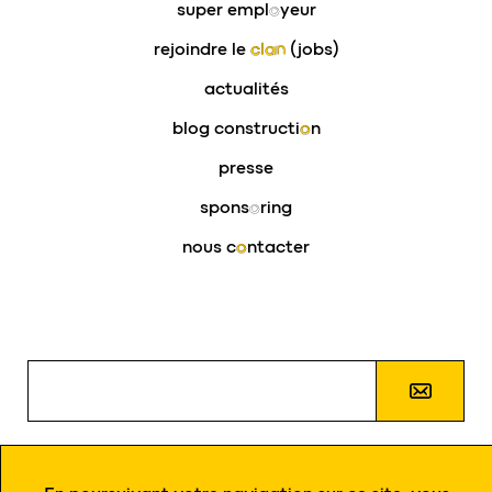
super empl
o
yeur
rejoindre le
clan
(jobs)
actualités
blog constructi
o
n
presse
spons
o
ring
nous c
o
ntacter
J’autorise
eloy
à m’envoyer des informations par e-
mail et à traiter mes données personnelles