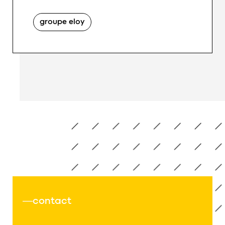
groupe eloy
s sur le métier d&rsquo;<span class="eloy-sans-outline
<span class="eloy-sans-logo eloy-sans-logo-whi
contact