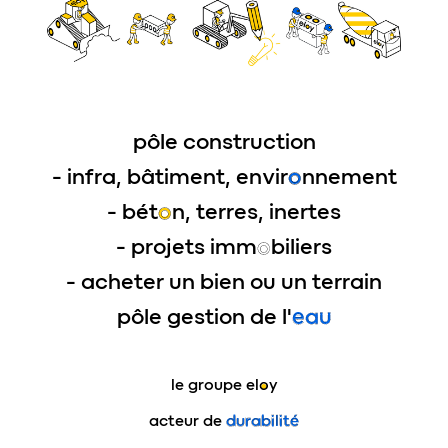
pôle construction
- infra, bâtiment, envir
o
nnement
- bét
o
n, terres, inertes
- projets imm
o
biliers
- acheter un bien ou un terrain
pôle gestion de l'
eau
le groupe
eloy
acteur de
durabilité