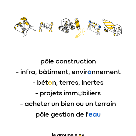
pôle construction
- infra, bâtiment, envir
o
nnement
- bét
o
n, terres, inertes
- projets imm
o
biliers
- acheter un bien ou un terrain
pôle gestion de l'
eau
le groupe
eloy