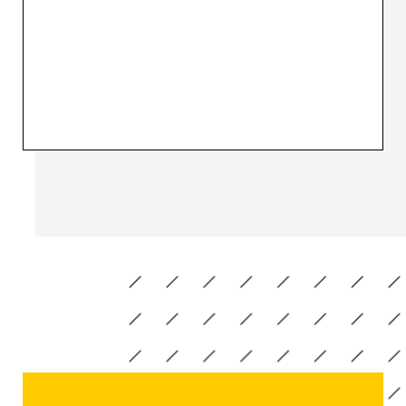
> lance son<span class="eloy-sans-outline-blue"> ice c
<span class="eloy-sans-logo">eloy</span> ren