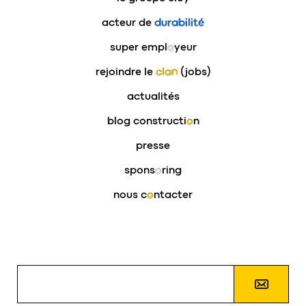
acteur de
durabilité
super empl
o
yeur
rejoindre le
clan
(jobs)
actualités
blog constructi
o
n
presse
spons
o
ring
nous c
o
ntacter