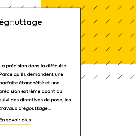
ég
o
uttage
La précision dans la difficulté
Parce qu’ils demandent une
parfaite étanchéité et une
précision extrême quant au
suivi des directives de pose, les
travaux d’égouttage
nécessitent un savoir-faire
En savoir plus
spécifique.
Pour réaliser des collecteurs ou