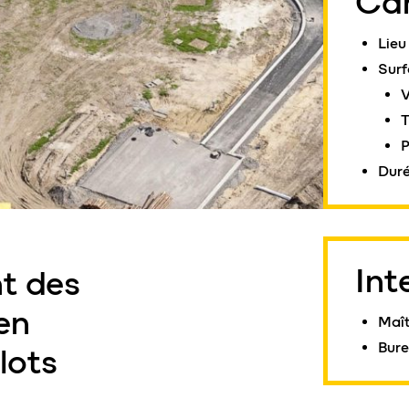
Car
Lieu
Surf
V
T
P
Duré
Int
t des
en
Maît
Bure
lots