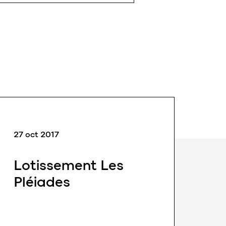
des égouts – souvent à
grandes profondeurs – eloy
dispose du personnel le mieux
formé et des outils et engins
dédiés aux types de
27 oct 2017
Lotissement Les
Pléiades