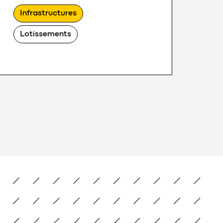
Infrastructures
Lotissements
Lotissement Les Pléiades