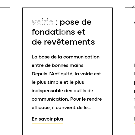
voirie
: pose de
fondati
o
ns et
de revêtements
La base de la communication
entre de bonnes mains
Depuis l’Antiquité, la voirie est
le plus simple et le plus
indispensable des outils de
communication. Pour le rendre
efficace, il convient de le
penser judicieusement en
En savoir plus
amont et bien entendu, de le
réaliser parfaitement par la