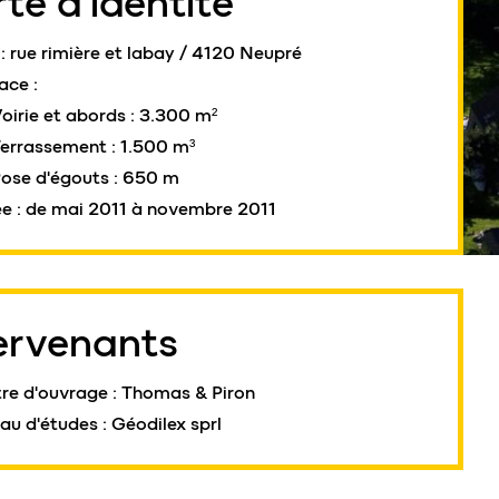
te d'identité
 : rue rimière et labay / 4120 Neupré
ace :
oirie et abords : 3.300 m²
errassement : 1.500 m³
ose d'égouts : 650 m
e : de mai 2011 à novembre 2011
ervenants
re d'ouvrage : Thomas & Piron
au d'études : Géodilex sprl