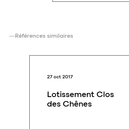
les mouvements de terre
doivent être paramétrés de
façon rigoureuse sous peine de
voir apparaître des
Références similaires
27 oct 2017
Lotissement Clos
des Chênes