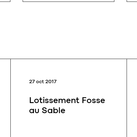
suite.
Dans la voirie comme dans les
autres types de réalisations,
eloy maîtrise les techniques les
plus diverses
27 oct 2017
Lotissement Fosse
au Sable